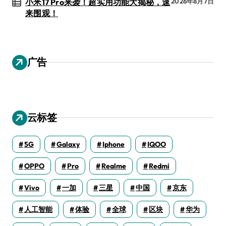
小米17 Pro来袭！超实用功能大揭秘，速
2026年8月7日
来围观！
广告
云标签
5G
Galaxy
Iphone
IQOO
OPPO
Pro
Realme
Redmi
Vivo
一加
三星
中国
京东
人工智能
体验
全球
区块
华为