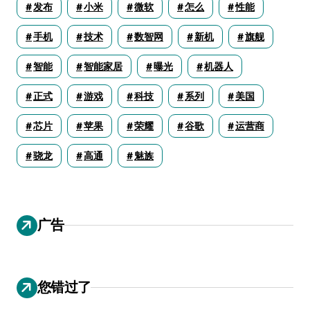
发布
小米
微软
怎么
性能
手机
技术
数智网
新机
旗舰
智能
智能家居
曝光
机器人
正式
游戏
科技
系列
美国
芯片
苹果
荣耀
谷歌
运营商
骁龙
高通
魅族
广告
您错过了