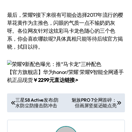
最后，荣耀9接下来很有可能会选择2017年流行的樱
草花黄作为主推色，闪眼的气质一点不输奶奶灰
呀。各位网友针对这炫彩马卡龙色随心的三个色
系，你会喜欢哪款呢?具体真相只能等待后续官方揭
晓，拭目以待。
【官方旗舰店】华为honor/荣耀 荣耀9智能全网通手
机正品现货
￥2299元直达链接
>
文
三星S8 Active发布:防
魅族PRO 7全网首碎：
水防尘防撞击防冲击
但画屏坚挺还能点亮
章
导
航