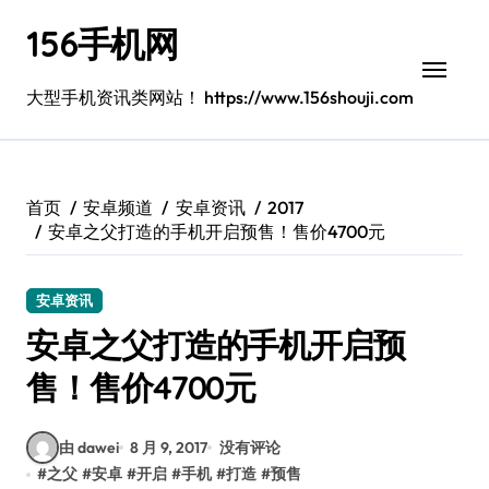
跳
156手机网
转
到
内
大型手机资讯类网站！ https://www.156shouji.com
容
首页
安卓频道
安卓资讯
2017
安卓之父打造的手机开启预售！售价4700元
安卓资讯
安卓之父打造的手机开启预
售！售价4700元
由 dawei
8 月 9, 2017
没有评论
#
之父
#
安卓
#
开启
#
手机
#
打造
#
预售