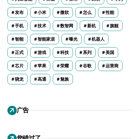
发布
小米
微软
怎么
性能
手机
技术
数智网
新机
旗舰
智能
智能家居
曝光
机器人
正式
游戏
科技
系列
美国
芯片
苹果
荣耀
谷歌
运营商
骁龙
高通
魅族
广告
您错过了