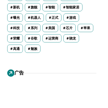
新机
旗舰
智能
智能家居
曝光
机器人
正式
游戏
科技
系列
美国
芯片
苹果
荣耀
谷歌
运营商
骁龙
高通
魅族
广告