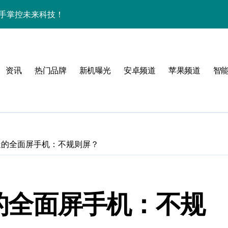
尚，一手掌控未来科技！
创新无限乐趣！
效玩机就现在！
资讯
热门品牌
新机曝光
安卓频道
苹果频道
智
资讯一手轻松掌控！
家带你速览新亮点
亮点全搜罗，速来围观！
来围观！
父打造的全面屏手机：不规则屏？
手！
打造的全面屏手机：不规
，抢先解锁新体验！