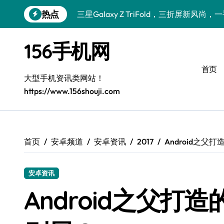
跳
热点
三星Galaxy Z TriFold，三折屏新风
转
到
真我GT8震撼来袭！科技新潮，速来体验
内
156手机网
容
vivo S50新功能大揭秘！优惠来袭，高
首页
vivo S50 Pro mini：小机身大能量，
大型手机资讯类网站！
https://www.156shouji.com
三星Galaxy Z Fold7抢先揭秘！手机管
三星Galaxy S26震撼来袭！创新科技
小米17 Pro来袭！超实用功能大揭秘，速
首页
安卓频道
安卓资讯
2017
Android之
S25 Ultra颜值炸裂！定制主题潮翻天
安卓资讯
Galaxy S24+惊艳上市，秒变手机美学高
Android之父
iPhone 17 Pro速递！揭秘超实用功能