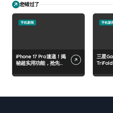
您错过了
手机新闻
手机新
iPhone 17 Pro速递！揭
三星Gal
秘超实用功能，抢先解
TriF
锁新体验！
尚，一
技！