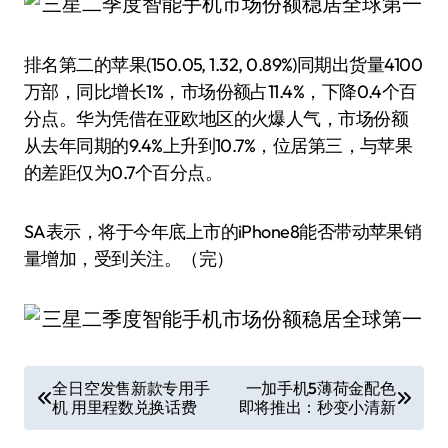
排名第二的苹果(150.05, 1.32, 0.89%)同期出货量4100
万部，同比增长1%，市场份额占11.4%，下降0.4个百
分点。华为凭借在亚欧地区的火爆人气，市场份额
从去年同期的9.4%上升到10.7%，位居第三，与苹果
的差距仅为0.7个百分点。
SA表示，将于今年底上市的iPhone8能否带动苹果销
量增加，受到关注。（完）
文
全日空发售新款专用手
一加手机5薄荷金配色
机 用里程数兑换话费
即将推出：秒变小清新
章
导