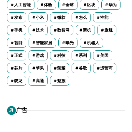
人工智能
体验
全球
区块
华为
发布
小米
微软
怎么
性能
手机
技术
数智网
新机
旗舰
智能
智能家居
曝光
机器人
正式
游戏
科技
系列
美国
芯片
苹果
荣耀
谷歌
运营商
骁龙
高通
魅族
广告