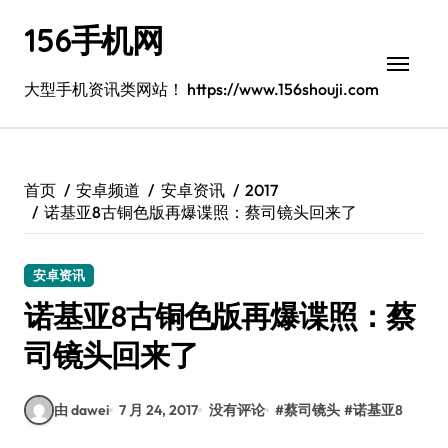
跳
156手机网
转
到
内
大型手机资讯类网站！ https://www.156shouji.com
容
首页
安卓频道
安卓资讯
2017
诺基亚8古铜色版再爆谍照：蔡司镜头回来了
安卓资讯
诺基亚8古铜色版再爆谍照：蔡
司镜头回来了
由 dawei
7 月 24, 2017
没有评论
#
蔡司镜头
#
诺基亚8