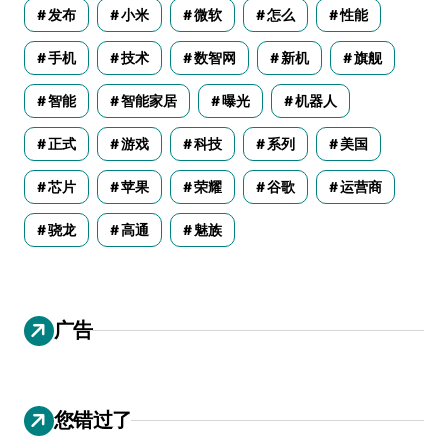
发布
小米
微软
怎么
性能
手机
技术
数智网
新机
旗舰
智能
智能家居
曝光
机器人
正式
游戏
科技
系列
美国
芯片
苹果
荣耀
谷歌
运营商
骁龙
高通
魅族
广告
您错过了