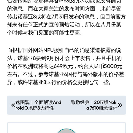
否如传闻所说那样具备IP68级防水功能也没有确切
的消息。而在大家关注的发布时间方面，此前尽管
传出诺基亚8或将在7月31日发布的消息，但目前官方
却未有任何正式的宣传预热活动，所以在八月份某
个时候与我们见面的可能性更高。
而根据国外网站NPU援引自己的消息渠道披露的说
法，诺基亚8要到9月份才会上市发售，并且手机的
价格在欧洲或将高达649欧元，约合人民币5000元
左右。不过，参考诺基亚6国行与海外版本的价格差
异，或许诺基亚8国行的价格会更接地气一些。
文
速围观！全面解读And
致敬经典：2017版Noki
roid O系统8大特性
a 7610概念设计
章
导
航