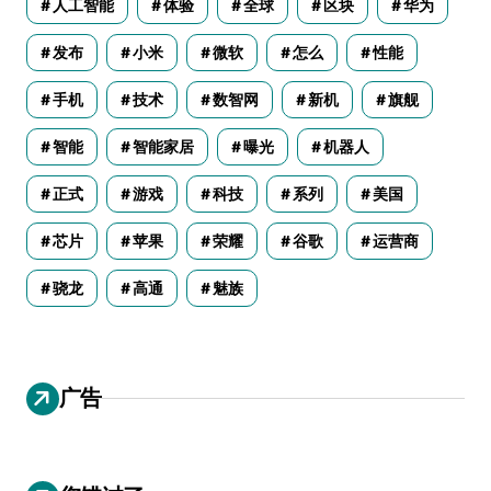
人工智能
体验
全球
区块
华为
发布
小米
微软
怎么
性能
手机
技术
数智网
新机
旗舰
智能
智能家居
曝光
机器人
正式
游戏
科技
系列
美国
芯片
苹果
荣耀
谷歌
运营商
骁龙
高通
魅族
广告