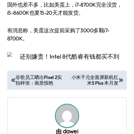
国外也差不多，比如美蛋上，i7-8700K完全没货，
i5-8600K也要15-20天才能发货。
有消息称，美蛋这次提前采购了3000多颗i7-
8700K。
文
谷歌员工晒出Pixel 2实
小米千元全面屏新机红
拍样张：画质惊艳
米5 Plus 本月发
章
导
航
由
dawei