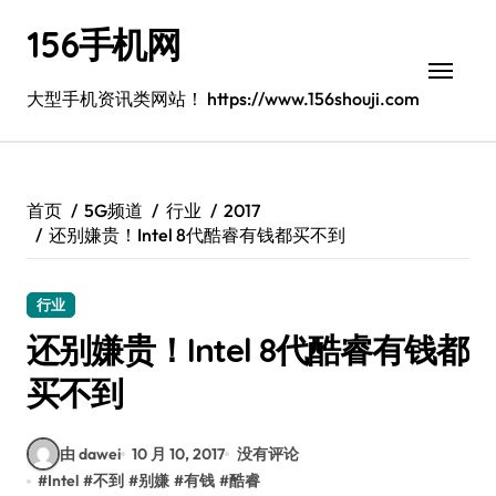
跳
156手机网
转
到
内
大型手机资讯类网站！ https://www.156shouji.com
容
首页
5G频道
行业
2017
还别嫌贵！Intel 8代酷睿有钱都买不到
行业
还别嫌贵！Intel 8代酷睿有钱都
买不到
由 dawei
10 月 10, 2017
没有评论
#
Intel
#
不到
#
别嫌
#
有钱
#
酷睿