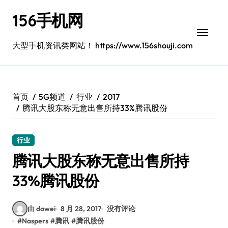
跳
156手机网
转
到
内
大型手机资讯类网站！ https://www.156shouji.com
容
首页
5G频道
行业
2017
腾讯大股东称无意出售所持33%腾讯股份
行业
腾讯大股东称无意出售所持
33%腾讯股份
由 dawei
8 月 28, 2017
没有评论
#
Naspers
#
腾讯
#
腾讯股份