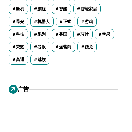
新机
旗舰
智能
智能家居
曝光
机器人
正式
游戏
科技
系列
美国
芯片
苹果
荣耀
谷歌
运营商
骁龙
高通
魅族
广告