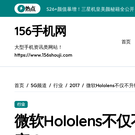
跳
热点
S26+颜值暴增！三星机皇美颜秘籍全公开
转
到
Galaxy A56 5G登场，时尚旗舰新选择！
内
156手机网
容
三星S26个性美颜全攻略，一键解锁酷炫
首页
S25美化秘籍：个性潮玩，炫酷加倍！
大型手机资讯类网站！
https://www.156shouji.com
Galaxy C55 5G焕新秘籍：潮流定制，
Galaxy C55 5G登场，美学新标杆！
Galaxy Z Flip6：折叠时尚，一瞬惊艳
首页
5G频道
行业
2017
微软Hololens不仅
Galaxy S25+闪亮登场，这样打扮更吸睛
行业
S25 Ultra颜值炸裂！定制主题潮翻天
微软Hololens