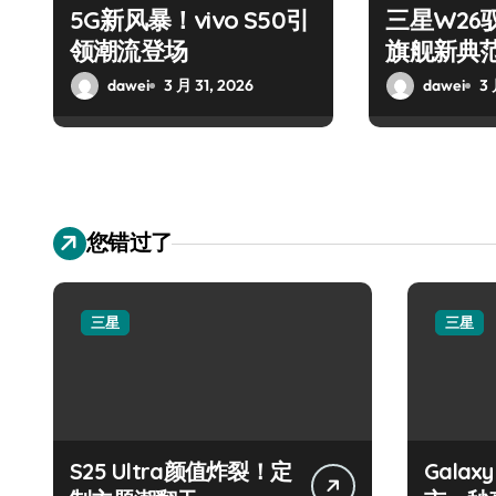
5G新风暴！vivo S50引
三星W26
领潮流登场
旗舰新典
dawei
3 月 31, 2026
dawei
3 
您错过了
三星
三星
S25 Ultra颜值炸裂！定
Galax