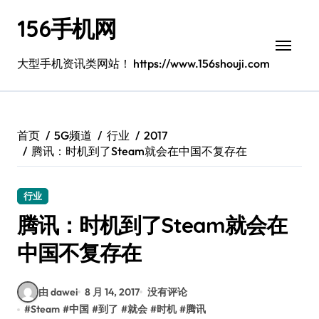
跳
156手机网
转
到
内
大型手机资讯类网站！ https://www.156shouji.com
容
首页
5G频道
行业
2017
腾讯：时机到了Steam就会在中国不复存在
行业
腾讯：时机到了Steam就会在
中国不复存在
由 dawei
8 月 14, 2017
没有评论
#
Steam
#
中国
#
到了
#
就会
#
时机
#
腾讯