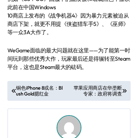
此前在中国Windows
10商店上发布的《战争机器4》因为暴力元素被迫从
商店下架，就更不用提《侠盗猎车手5》、《巫师》
等一众3A大作了。
WeGame面临的最大问题就在这里——为了能第一时
间玩到那些优秀大作，玩家最后还是得辗转至Steam
平台，这也是Steam最大的砝码。
文
铜色iPhone 8或名：Bl
苹果应用商店在华垄断
ush Gold腮红金
专家：政府将调查
章
导
航