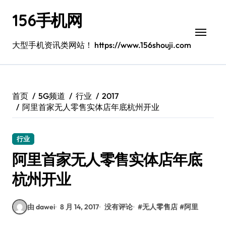
跳
156手机网
转
到
内
大型手机资讯类网站！ https://www.156shouji.com
容
首页
5G频道
行业
2017
阿里首家无人零售实体店年底杭州开业
行业
阿里首家无人零售实体店年底
杭州开业
由 dawei
8 月 14, 2017
没有评论
#
无人零售店
#
阿里