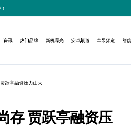
手！
资讯
热门品牌
新机曝光
安卓频道
苹果频道
智
风格！
玩转无限可能
 贾跃亭融资压力山大
！
尚存 贾跃亭融资压