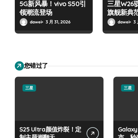
5G新风暴！vivo S50引
三星W26
领潮流登场
旗舰新典
dawei
3 月 31, 2026
dawei
3 
您错过了
三星
三星
S25 Ultra颜值炸裂！定
Galax
制主题潮翻天
市，秒