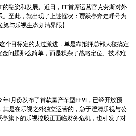
F的融资和发展。近日，FF首席运营官克劳斯对外
系。至此，就出现了上述怪状：贾跃亭奔走呼号为
法拉第与乐视生态划清界限】
交付这个目标定的太过激进，单是靠抵押总部大楼搞定
资金问题那么简单，而是糅杂了战略定位、技术难
年1月份发布了首款量产车型FF91，已经开放预
调，其是在乐视之外独立运营的，急于澄清乐视与公
跃亭旗下的乐视控股正面临财务危机，也引发了对