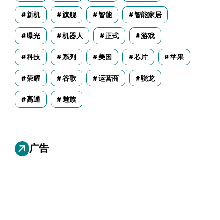
新机
旗舰
智能
智能家居
曝光
机器人
正式
游戏
科技
系列
美国
芯片
苹果
荣耀
谷歌
运营商
骁龙
高通
魅族
广告