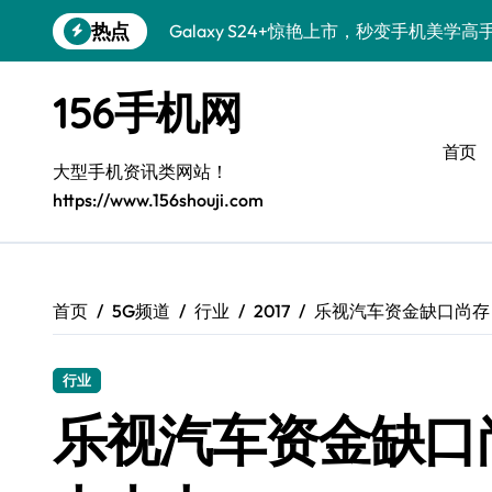
跳
热点
Galaxy S24+惊艳上市，秒变手机美学高
转
到
S26+颜值暴增！三星机皇美颜秘籍全公开
内
156手机网
容
Galaxy A56 5G登场，时尚旗舰新选择！
首页
三星S26个性美颜全攻略，一键解锁酷炫
大型手机资讯类网站！
https://www.156shouji.com
S25美化秘籍：个性潮玩，炫酷加倍！
Galaxy C55 5G焕新秘籍：潮流定制，
Galaxy C55 5G登场，美学新标杆！
首页
5G频道
行业
2017
乐视汽车资金缺口尚存
Galaxy Z Flip6：折叠时尚，一瞬惊艳
行业
Galaxy S25+闪亮登场，这样打扮更吸睛
乐视汽车资金缺口
S25 Ultra颜值炸裂！定制主题潮翻天