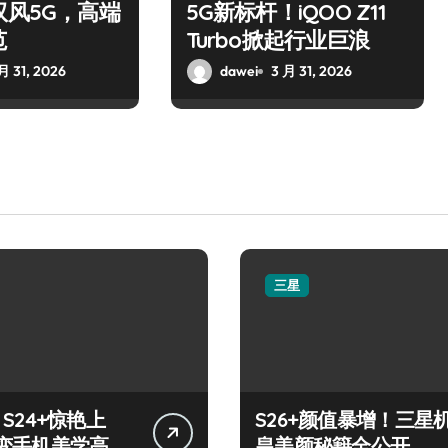
驭风5G，高端
5G新标杆！iQOO Z11
范
Turbo掀起行业巨浪
月 31, 2026
dawei
3 月 31, 2026
三星
y S24+惊艳上
S26+颜值暴增！三星
变手机美学高
皇美颜秘籍全公开