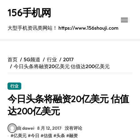
跳
156手机网
转
到
内
大型手机资讯类网站！ https://www.156shouji.com
容
首页
5G频道
行业
2017
今日头条将融资20亿美元 估值达200亿美元
行业
今日头条将融资20亿美元 估值
达200亿美元
由 dawei
8 月 12, 2017
没有评论
#
亿美元
#
今日
#
估值
#
头条
#
融资