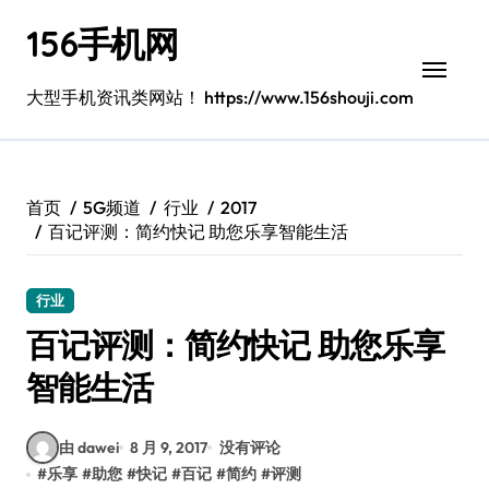
跳
156手机网
转
到
内
大型手机资讯类网站！ https://www.156shouji.com
容
首页
5G频道
行业
2017
百记评测：简约快记 助您乐享智能生活
行业
百记评测：简约快记 助您乐享
智能生活
由 dawei
8 月 9, 2017
没有评论
#
乐享
#
助您
#
快记
#
百记
#
简约
#
评测