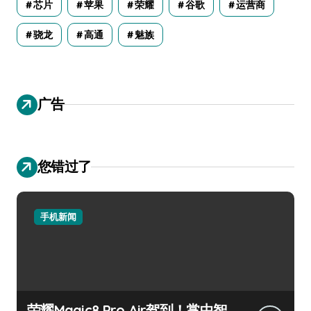
芯片
苹果
荣耀
谷歌
运营商
骁龙
高通
魅族
广告
您错过了
手机新闻
荣耀Magic8 Pro Air驾到！掌中智