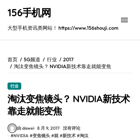
跳
156手机网
转
到
内
大型手机资讯类网站！ https://www.156shouji.com
容
首页
5G频道
行业
2017
淘汰变焦镜头？ NVIDIA新技术靠走就能变焦
行业
淘汰变焦镜头？ NVIDIA新技术
靠走就能变焦
由 dawei
8 月 9, 2017
没有评论
#
NVIDIA
#
变焦镜头
#
就
#
新技术
#
淘汰