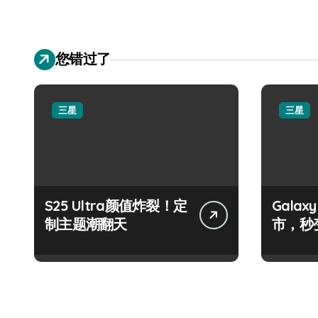
您错过了
三星
三星
S25 Ultra颜值炸裂！定
Galax
制主题潮翻天
市，秒
手！