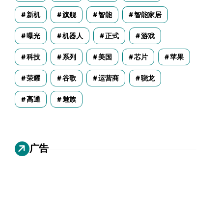
新机
旗舰
智能
智能家居
曝光
机器人
正式
游戏
科技
系列
美国
芯片
苹果
荣耀
谷歌
运营商
骁龙
高通
魅族
广告