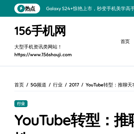
跳
热点
Galaxy S24+惊艳上市，秒变手机美学高
转
到
S26+颜值暴增！三星机皇美颜秘籍全公开
内
156手机网
容
Galaxy A56 5G登场，时尚旗舰新选择！
首页
三星S26个性美颜全攻略，一键解锁酷炫
大型手机资讯类网站！
https://www.156shouji.com
S25美化秘籍：个性潮玩，炫酷加倍！
Galaxy C55 5G焕新秘籍：潮流定制，
Galaxy C55 5G登场，美学新标杆！
首页
5G频道
行业
2017
YouTube转型：推
Galaxy Z Flip6：折叠时尚，一瞬惊艳
行业
Galaxy S25+闪亮登场，这样打扮更吸睛
YouTube转型
S25 Ultra颜值炸裂！定制主题潮翻天