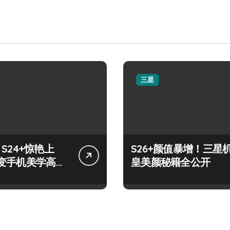
三星
y S24+惊艳上
S26+颜值暴增！三星
变手机美学高
皇美颜秘籍全公开