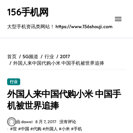
跳
156手机网
转
到
内
大型手机资讯类网站！ https://www.156shouji.com
容
首页
5G频道
行业
2017
外国人来中国代购小米 中国手机被世界追捧
行业
外国人来中国代购小米 中国手
机被世界追捧
由 dawei
8 月 7, 2017
没有评论
#
世
#
中国
#
代购
#
外国人
#
小米
#
手机