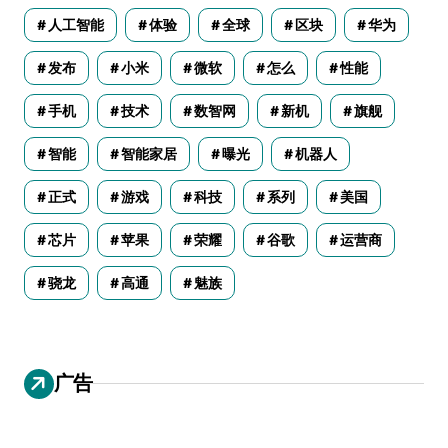
人工智能
体验
全球
区块
华为
发布
小米
微软
怎么
性能
手机
技术
数智网
新机
旗舰
智能
智能家居
曝光
机器人
正式
游戏
科技
系列
美国
芯片
苹果
荣耀
谷歌
运营商
骁龙
高通
魅族
广告