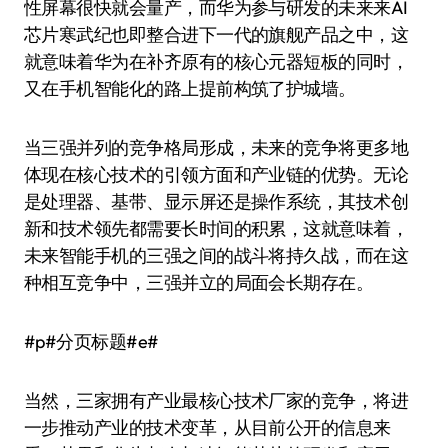
性屏幕很快就会量产，而华为参与研发的未来来AI
芯片寒武纪也即整合进下一代的旗舰产品之中，这
就意味着华为在补齐原有的核心元器短板的同时，
又在手机智能化的路上提前构筑了护城墙。
当三强并列的竞争格局形成，未来的竞争将更多地
体现在核心技术的引领方面和产业链的优势。无论
是处理器、基带、显示屏还是操作系统，其技术创
新和技术领先都需要长时间的积累，这就意味着，
未来智能手机的三强之间的战斗将持久战，而在这
种相互竞争中，三强并立的局面会长期存在。
#p#分页标题#e#
当然，三家拥有产业最核心技术厂家的竞争，将进
一步推动产业的技术变革，从目前公开的信息来