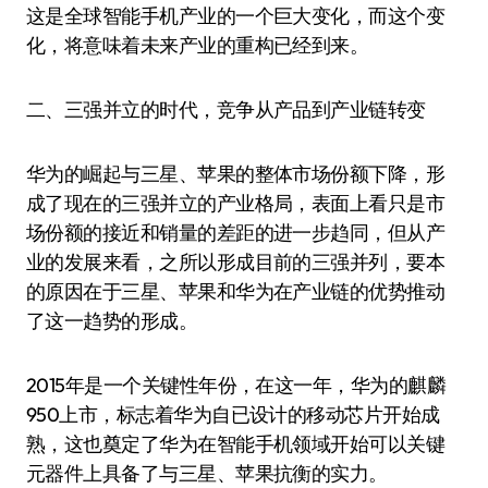
这是全球智能手机产业的一个巨大变化，而这个变
化，将意味着未来产业的重构已经到来。
二、三强并立的时代，竞争从产品到产业链转变
华为的崛起与三星、苹果的整体市场份额下降，形
成了现在的三强并立的产业格局，表面上看只是市
场份额的接近和销量的差距的进一步趋同，但从产
业的发展来看，之所以形成目前的三强并列，要本
的原因在于三星、苹果和华为在产业链的优势推动
了这一趋势的形成。
2015年是一个关键性年份，在这一年，华为的麒麟
950上市，标志着华为自已设计的移动芯片开始成
熟，这也奠定了华为在智能手机领域开始可以关键
元器件上具备了与三星、苹果抗衡的实力。