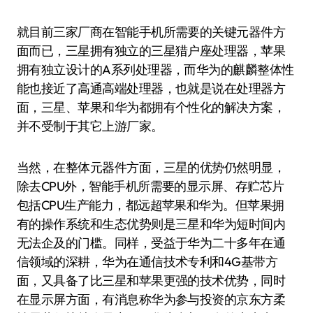
就目前三家厂商在智能手机所需要的关键元器件方
面而已，三星拥有独立的三星猎户座处理器，苹果
拥有独立设计的A系列处理器，而华为的麒麟整体性
能也接近了高通高端处理器，也就是说在处理器方
面，三星、苹果和华为都拥有个性化的解决方案，
并不受制于其它上游厂家。
当然，在整体元器件方面，三星的优势仍然明显，
除去CPU外，智能手机所需要的显示屏、存贮芯片
包括CPU生产能力，都远超苹果和华为。但苹果拥
有的操作系统和生态优势则是三星和华为短时间内
无法企及的门槛。同样，受益于华为二十多年在通
信领域的深耕，华为在通信技术专利和4G基带方
面，又具备了比三星和苹果更强的技术优势，同时
在显示屏方面，有消息称华为参与投资的京东方柔