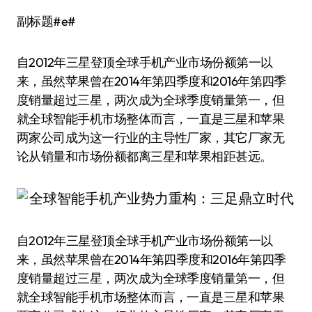
副标题#e#
自2012年三星登顶全球手机产业市场份额第一以
来，虽然苹果曾在2014年第四季度和2016年第四季
度销量超过三星，两次成为全球季度销量第一，但
就全球智能手机市场整体而言，一直是三星和苹果
两家公司成为这一行业的主导性厂家，其它厂家无
论从销量和市场份额都离三星和苹果相距甚远。
自2012年三星登顶全球手机产业市场份额第一以
来，虽然苹果曾在2014年第四季度和2016年第四季
度销量超过三星，两次成为全球季度销量第一，但
就全球智能手机市场整体而言，一直是三星和苹果