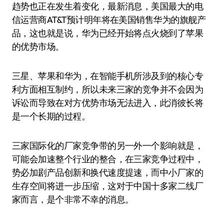
趋势也正在发生着变化，最新消息，美国最大的电
信运营商AT&T预计明年将在美国销售华为的旗舰产
品，这也就是说，华为已经开始将点火烧到了苹果
的优势市场。
三星、苹果和华为，在智能手机所涉及到的核心专
利方面相互制约，所以未来三家的竞争并不会因为
诉讼而导致在对方优势市场无法进入，此消彼长将
是一个长期的过程。
三家国际化的厂家竞争带的另一外一个影响就是，
可能会加速整个行业的整合，在三家竞争过程中，
势必加剧产品创新和换代速度提速，而中小厂家的
生存空间将进一步压缩，这对于中国十多家二线厂
家而言，是个非常不幸的消息。