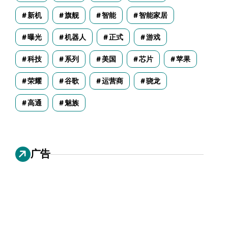
新机
旗舰
智能
智能家居
曝光
机器人
正式
游戏
科技
系列
美国
芯片
苹果
荣耀
谷歌
运营商
骁龙
高通
魅族
广告