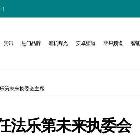
手！
资讯
热门品牌
新机曝光
安卓频道
苹果频道
智
风格！
玩转无限可能
乐第未来执委会主席
！
任法乐第未来执委会