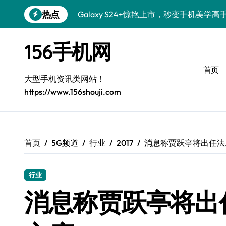
跳
热点
Galaxy S24+惊艳上市，秒变手机美学高
转
到
S26+颜值暴增！三星机皇美颜秘籍全公开
内
156手机网
容
Galaxy A56 5G登场，时尚旗舰新选择！
首页
三星S26个性美颜全攻略，一键解锁酷炫
大型手机资讯类网站！
https://www.156shouji.com
S25美化秘籍：个性潮玩，炫酷加倍！
Galaxy C55 5G焕新秘籍：潮流定制，
Galaxy C55 5G登场，美学新标杆！
首页
5G频道
行业
2017
消息称贾跃亭将出任法
Galaxy Z Flip6：折叠时尚，一瞬惊艳
行业
Galaxy S25+闪亮登场，这样打扮更吸睛
消息称贾跃亭将出
S25 Ultra颜值炸裂！定制主题潮翻天