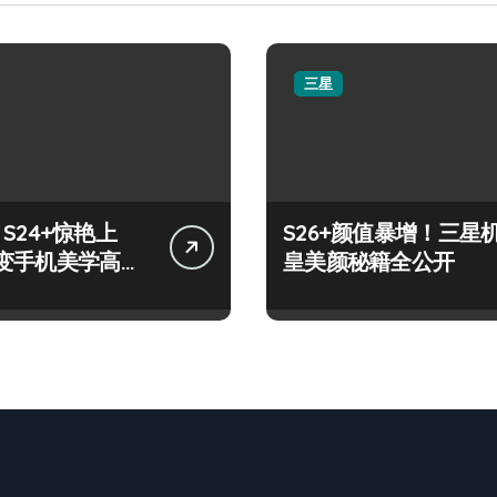
三星
y S24+惊艳上
S26+颜值暴增！三星
变手机美学高
皇美颜秘籍全公开