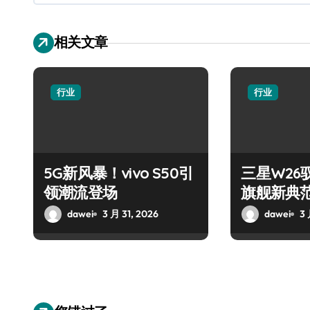
相关文章
行业
行业
5G新风暴！vivo S50引
三星W26
领潮流登场
旗舰新典
dawei
3 月 31, 2026
dawei
3 