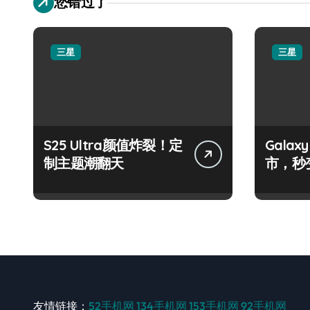
您错过了
三星
三星
S25 Ultra颜值炸裂！定
Galax
制主题潮翻天
市，秒
手！
友情链接：
52手机网
134手机网
153手机网
92手机网