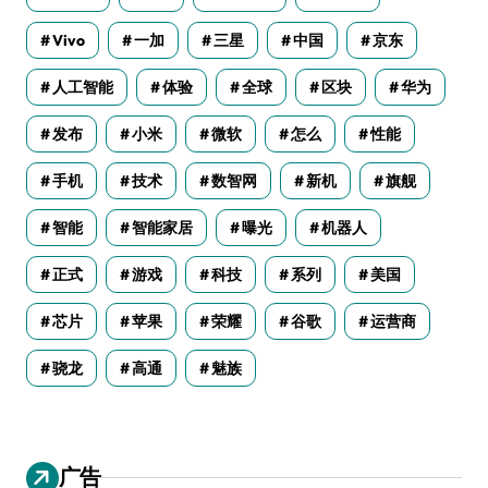
Vivo
一加
三星
中国
京东
人工智能
体验
全球
区块
华为
发布
小米
微软
怎么
性能
手机
技术
数智网
新机
旗舰
智能
智能家居
曝光
机器人
正式
游戏
科技
系列
美国
芯片
苹果
荣耀
谷歌
运营商
骁龙
高通
魅族
广告