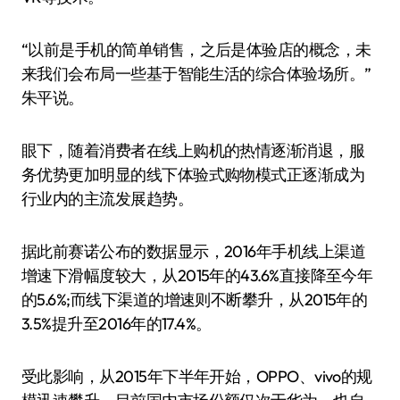
“以前是手机的简单销售，之后是体验店的概念，未
来我们会布局一些基于智能生活的综合体验场所。”
朱平说。
眼下，随着消费者在线上购机的热情逐渐消退，服
务优势更加明显的线下体验式购物模式正逐渐成为
行业内的主流发展趋势。
据此前赛诺公布的数据显示，2016年手机线上渠道
增速下滑幅度较大，从2015年的43.6%直接降至今年
的5.6%;而线下渠道的增速则不断攀升，从2015年的
3.5%提升至2016年的17.4%。
受此影响，从2015年下半年开始，OPPO、vivo的规