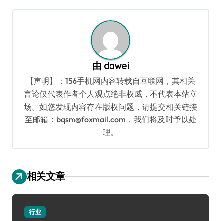
导
航
由
dawei
【声明】：156手机网内容转载自互联网，其相关
言论仅代表作者个人观点绝非权威，不代表本站立
场。如您发现内容存在版权问题，请提交相关链接
至邮箱：bqsm@foxmail.com，我们将及时予以处
理。
相关文章
行业