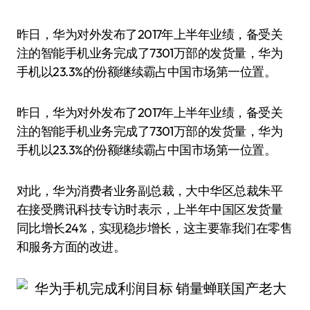
昨日，华为对外发布了2017年上半年业绩，备受关
注的智能手机业务完成了7301万部的发货量，华为
手机以23.3%的份额继续霸占中国市场第一位置。
昨日，华为对外发布了2017年上半年业绩，备受关
注的智能手机业务完成了7301万部的发货量，华为
手机以23.3%的份额继续霸占中国市场第一位置。
对此，华为消费者业务副总裁，大中华区总裁朱平
在接受腾讯科技专访时表示，上半年中国区发货量
同比增长24%，实现稳步增长，这主要靠我们在零售
和服务方面的改进。