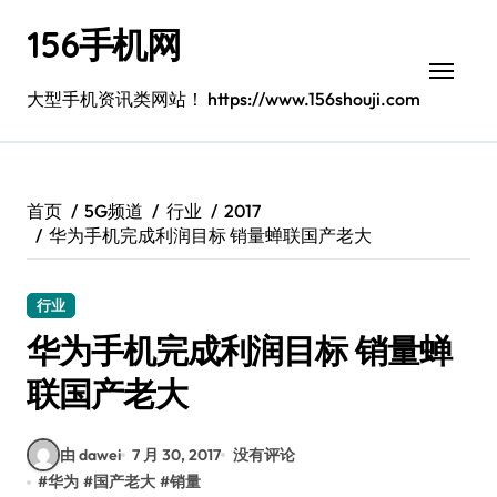
跳
156手机网
转
到
内
大型手机资讯类网站！ https://www.156shouji.com
容
首页
5G频道
行业
2017
华为手机完成利润目标 销量蝉联国产老大
行业
华为手机完成利润目标 销量蝉
联国产老大
由 dawei
7 月 30, 2017
没有评论
#
华为
#
国产老大
#
销量