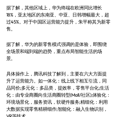
据了解，其他区域上，华为终端在欧洲同比增长
18%，亚太地区的东南亚、中亚、日韩增幅最大，超
过45%。对于中国区运营能力提升，朱平称其为新零
售。
据了解，华为的新零售模式强调的是体验，即围绕
全场景和端到端的趋势，重点布局智能生活的场
景。
具体操作上，腾讯科技了解到，主要在六大方面提
升了运营能力。如一体化：线上线下相互引流，同
品同价;多元化：多品类，提效率，零售平台化;生活
化：由专业商圈向生活商圈转型(Mall/社区);体验化：
环境场景化，服务资讯，软硬件服务;精细化：利用
大数据实现零售精耕细作;智能化：融入生物识别，
VR等技术。