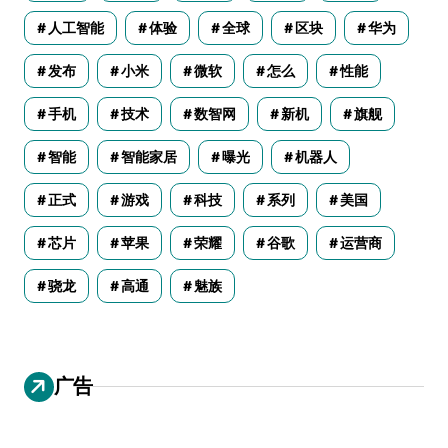
人工智能
体验
全球
区块
华为
发布
小米
微软
怎么
性能
手机
技术
数智网
新机
旗舰
智能
智能家居
曝光
机器人
正式
游戏
科技
系列
美国
芯片
苹果
荣耀
谷歌
运营商
骁龙
高通
魅族
广告