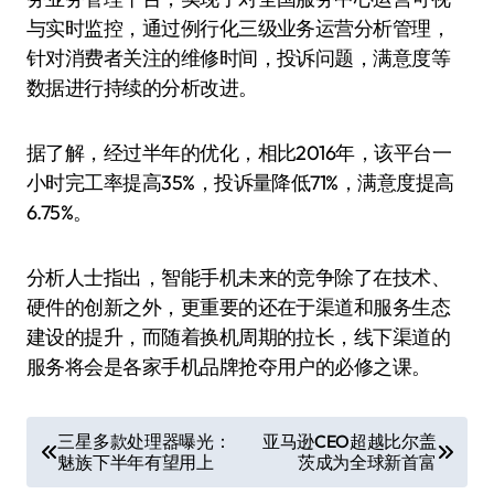
与实时监控，通过例行化三级业务运营分析管理，
针对消费者关注的维修时间，投诉问题，满意度等
数据进行持续的分析改进。
据了解，经过半年的优化，相比2016年，该平台一
小时完工率提高35%，投诉量降低71%，满意度提高
6.75%。
分析人士指出，智能手机未来的竞争除了在技术、
硬件的创新之外，更重要的还在于渠道和服务生态
建设的提升，而随着换机周期的拉长，线下渠道的
服务将会是各家手机品牌抢夺用户的必修之课。
文
三星多款处理器曝光：
亚马逊CEO超越比尔盖
魅族下半年有望用上
茨成为全球新首富
章