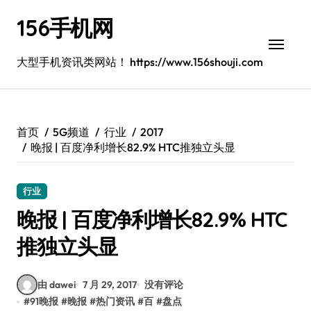
跳
156手机网
转
到
内
大型手机资讯类网站！ https://www.156shouji.com
容
首页
5G频道
行业
2017
晚报 | 百度净利增长82.9% HTC推独立头显
行业
晚报 | 百度净利增长82.9% HTC
推独立头显
由 dawei
7 月 29, 2017
没有评论
#
91晚报
#
晚报
#
热门资讯
#
百
#
盘点