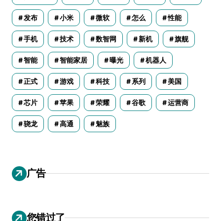
发布
小米
微软
怎么
性能
手机
技术
数智网
新机
旗舰
智能
智能家居
曝光
机器人
正式
游戏
科技
系列
美国
芯片
苹果
荣耀
谷歌
运营商
骁龙
高通
魅族
广告
您错过了