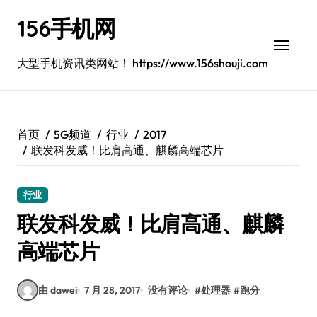
跳
156手机网
转
到
内
大型手机资讯类网站！ https://www.156shouji.com
容
首页
5G频道
行业
2017
联发科发威！比肩高通、麒麟高端芯片
行业
联发科发威！比肩高通、麒麟
高端芯片
由 dawei
7 月 28, 2017
没有评论
#
处理器
#
跑分