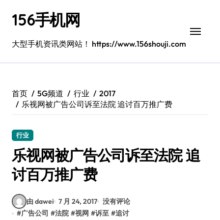
跳
156手机网
转
到
内
大型手机资讯类网站！ https://www.156shouji.com
容
首页
5G频道
行业
2017
乐视网被广告公司诉至法院 追讨百万推广费
行业
乐视网被广告公司诉至法院 追
讨百万推广费
由 dawei
7 月 24, 2017
没有评论
#
广告公司
#
法院
#
视网
#
诉至
#
追讨