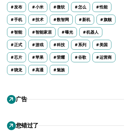
发布
小米
微软
怎么
性能
手机
技术
数智网
新机
旗舰
智能
智能家居
曝光
机器人
正式
游戏
科技
系列
美国
芯片
苹果
荣耀
谷歌
运营商
骁龙
高通
魅族
广告
您错过了