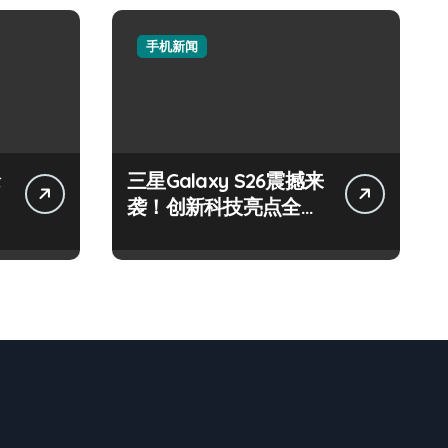
手机新闻
抢
三星Galaxy S26震撼来
袭！创新科技亮点全搜
罗，速来围观！