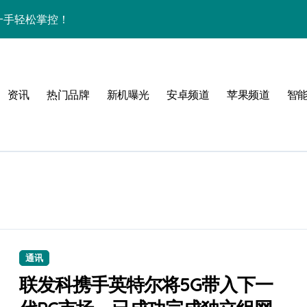
资讯一手轻松掌控！
家带你速览新亮点
亮点全搜罗，速来围观！
资讯
热门品牌
新机曝光
安卓频道
苹果频道
智
来围观！
手！
风格！
通讯
效玩机就现在！
联发科携手英特尔将5G带入下一