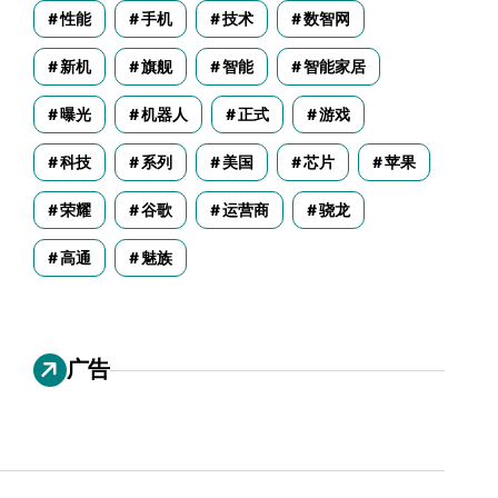
性能
手机
技术
数智网
新机
旗舰
智能
智能家居
曝光
机器人
正式
游戏
科技
系列
美国
芯片
苹果
荣耀
谷歌
运营商
骁龙
高通
魅族
广告