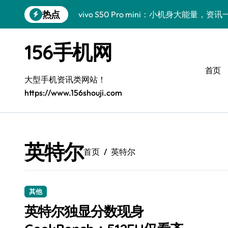
跳
热点
vivo S50 Pro mini：小机身大能量，
转
到
三星Galaxy Z Fold7抢先揭秘！手机管
内
156手机网
容
三星Galaxy S26震撼来袭！创新科技
首页
小米17 Pro来袭！超实用功能大揭秘，速
大型手机资讯类网站！
https://www.156shouji.com
S25 Ultra颜值炸裂！定制主题潮翻天
Galaxy S24+惊艳上市，秒变手机美学高
S26+颜值暴增！三星机皇美颜秘籍全公开
英特尔
首页
英特尔
Galaxy A56 5G登场，时尚旗舰新选择！
三星S26个性美颜全攻略，一键解锁酷炫
其他
vivo S50新功能大揭秘！优惠来袭，高
英特尔独显分数现身