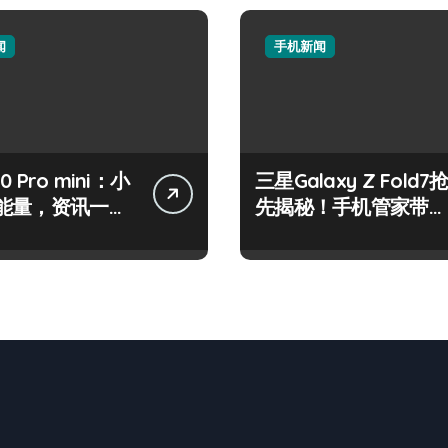
闻
手机新闻
50 Pro mini：小
三星Galaxy Z Fold7
能量，资讯一手
先揭秘！手机管家带你
控！
速览新亮点