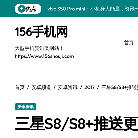
跳
热点
vivo S50 Pro mini：小机身大能量，
转
到
三星Galaxy Z Fold7抢先揭秘！手机管
内
156手机网
容
三星Galaxy S26震撼来袭！创新科技
首页
小米17 Pro来袭！超实用功能大揭秘，速
大型手机资讯类网站！
https://www.156shouji.com
S25 Ultra颜值炸裂！定制主题潮翻天
Galaxy S24+惊艳上市，秒变手机美学高
S26+颜值暴增！三星机皇美颜秘籍全公开
首页
安卓频道
安卓资讯
2017
三星S8/S8+推送
Galaxy A56 5G登场，时尚旗舰新选择！
安卓资讯
三星S26个性美颜全攻略，一键解锁酷炫
三星S8/S8+推送更
vivo S50新功能大揭秘！优惠来袭，高