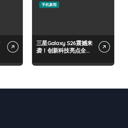
手机新闻
抢
三星Galaxy S26震撼来
袭！创新科技亮点全搜
罗，速来围观！