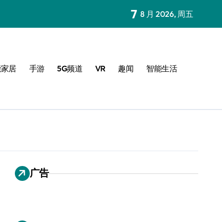
7
8 月 2026, 周五
能家居
手游
5G频道
VR
趣闻
智能生活
广告