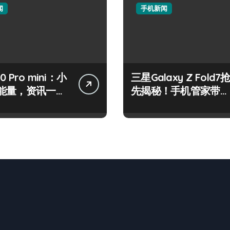
闻
手机新闻
50 Pro mini：小
三星Galaxy Z Fold7
能量，资讯一手
先揭秘！手机管家带你
控！
速览新亮点