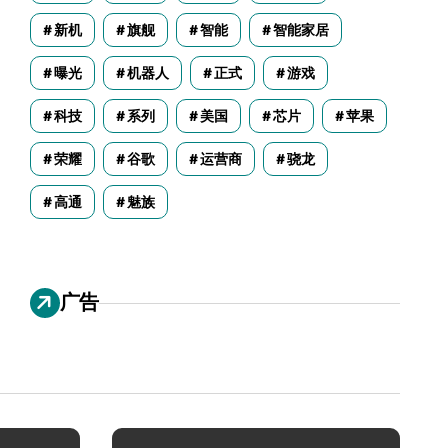
新机
旗舰
智能
智能家居
曝光
机器人
正式
游戏
科技
系列
美国
芯片
苹果
荣耀
谷歌
运营商
骁龙
高通
魅族
广告