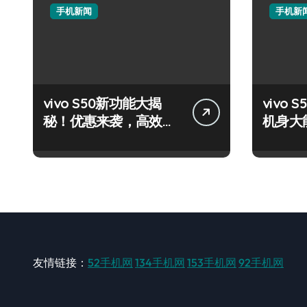
手机新闻
手机新
vivo S50新功能大揭
vivo S
秘！优惠来袭，高效玩
机身大
机就现在！
轻松掌
友情链接：
52手机网
134手机网
153手机网
92手机网