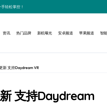
资讯一手轻松掌控！
家带你速览新亮点
亮点全搜罗，速来围观！
资讯
热门品牌
新机曝光
安卓频道
苹果频道
智
来围观！
手！
更新 支持Daydream VR
风格！
新 支持Daydream
效玩机就现在！