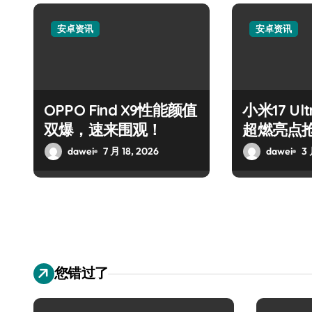
安卓资讯
安卓资讯
OPPO Find X9性能颜值
小米17 U
双爆，速来围观！
超燃亮点
dawei
7 月 18, 2026
dawei
3 
您错过了