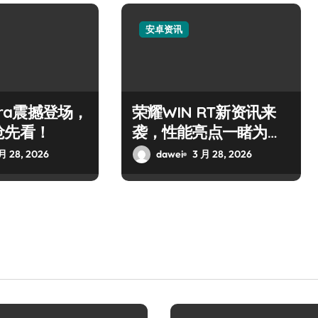
安卓资讯
ltra震撼登场，
荣耀WIN RT新资讯来
抢先看！
袭，性能亮点一睹为
快！
月 28, 2026
dawei
3 月 28, 2026